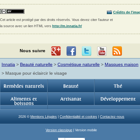
Crédits de l'ima
Cet article est protégé par des droits réservés. Vous devez citer l'auteur et
la source avec un lien HTML vers
http://m.innatia.fr/
Nous suivre
Innatia
>
Beauté naturelle
>
Cosmétique naturelle
>
Masques maison
> Masque pour éclaircir le visage
Remèdes naturels
Beauté
Thé
Aliments et
Artisanat
Développement
boissons
2026 ©
Mentions Légales
|
Confidentialité et cookies
|
Contactez-nous
Version classique
| Version mobile