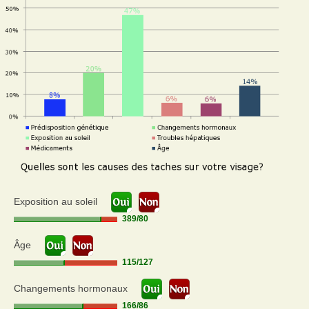
Exposition au soleil
389
/
80
Âge
115
/
127
Changements hormonaux
166
/
86