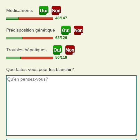
Médicaments
48
/
147
Prédisposition génétique
63
/
129
Troubles hépatiques
50
/
119
Que faites-vous pour les blanchir?