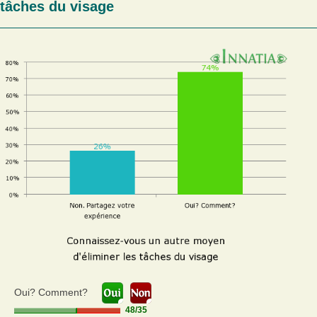
tâches du visage
Oui? Comment?
48
/
35