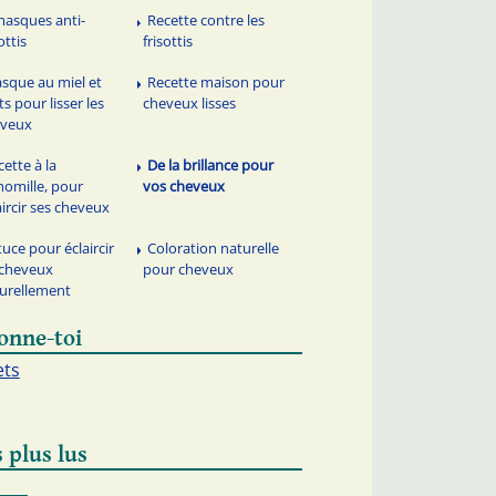
masques anti-
Recette contre les
ottis
frisottis
sque au miel et
Recette maison pour
its pour lisser les
cheveux lisses
eveux
cette à la
De la brillance pour
omille, pour
vos cheveux
aircir ses cheveux
tuce pour éclaircir
Coloration naturelle
 cheveux
pour cheveux
urellement
onne-toi
ets
 plus lus