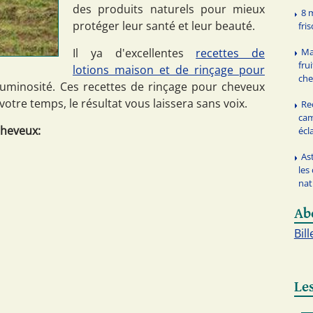
des produits naturels pour mieux
8 
protéger leur santé et leur beauté.
fris
Ma
Il ya d'excellentes
recettes de
fru
lotions maison et de rinçage pour
ch
 luminosité. Ces recettes de rinçage pour cheveux
tre temps, le résultat vous laissera sans voix.
Re
cam
cheveux:
écl
As
les
nat
Ab
Bill
Les