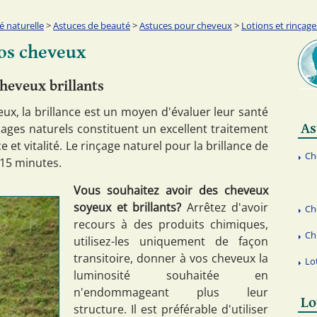
é naturelle
>
Astuces de beauté
>
Astuces pour cheveux
>
Lotions et rinçage
vos cheveux
heveux brillants
ux, la brillance est un moyen d'évaluer leur santé
As
nçages naturels constituent un excellent traitement
 et vitalité. Le rinçage naturel pour la brillance de
Ch
 15 minutes.
Vous souhaitez avoir des cheveux
soyeux et brillants?
Arrêtez d'avoir
Ch
recours à des produits chimiques,
Ch
utilisez-les uniquement de façon
transitoire, donner à vos cheveux la
Lo
luminosité souhaitée en
n'endommageant plus leur
Lo
structure. Il est préférable d'utiliser