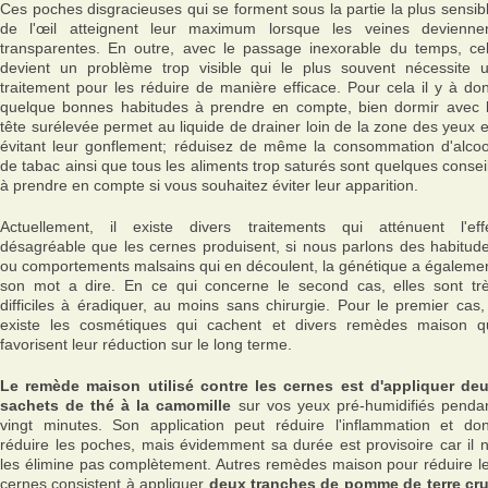
Ces poches disgracieuses qui se forment sous la partie la plus sensib
de l'œil atteignent leur maximum lorsque les veines devienne
transparentes. En outre, avec le passage inexorable du temps, ce
devient un problème trop visible qui le plus souvent nécessite 
traitement pour les réduire de manière efficace. Pour cela il y à do
quelque bonnes habitudes à prendre en compte, bien dormir avec 
tête surélevée permet au liquide de drainer loin de la zone des yeux 
évitant leur gonflement; réduisez de même la consommation d'alcoo
de tabac ainsi que tous les aliments trop saturés sont quelques consei
à prendre en compte si vous souhaitez éviter leur apparition.
Actuellement, il existe divers traitements qui atténuent l'eff
désagréable que les cernes produisent, si nous parlons des habitud
ou comportements malsains qui en découlent, la génétique a égaleme
son mot a dire. En ce qui concerne le second cas, elles sont tr
difficiles à éradiquer, au moins sans chirurgie. Pour le premier cas, 
existe les cosmétiques qui cachent et divers remèdes maison q
favorisent leur réduction sur le long terme.
Le remède maison utilisé contre les cernes est d'appliquer de
sachets de thé à la camomille
sur vos yeux pré-humidifiés penda
vingt minutes. Son application peut réduire l'inflammation et do
réduire les poches, mais évidemment sa durée est provisoire car il 
les élimine pas complètement. Autres remèdes maison pour réduire l
cernes consistent à appliquer
deux tranches de pomme de terre cr