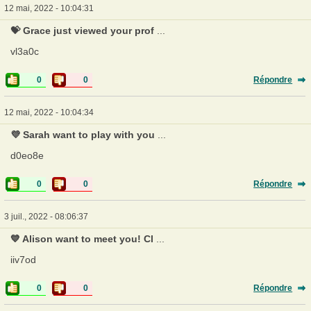
12 mai, 2022 - 10:04:31
💝 Grace just viewed your prof
...
vl3a0c
0
0
Répondre
12 mai, 2022 - 10:04:34
💜 Sarah want to play with you
...
d0eo8e
0
0
Répondre
3 juil., 2022 - 08:06:37
💙 Alison want to meet you! Cl
...
iiv7od
0
0
Répondre