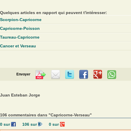
Quelques articles en rapport qui peuvent t'intéresser:
Scorpion-Capricorne
Capricorne-Poisson
Taureau-Capricorne
Cancer et Verseau
Envoyer
Juan Esteban Jorge
106 commentaires dans "Capricorne-Verseau"
0
sur
106
sur
0
sur