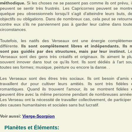
méthodique.
Si les choses ne se passent pas comme ils ont prévu, i
peuvent se sentir très frustrés. Les Capricornes peuvent se montr
quelque peu obsessionnels lorsqu'il s'agit d'atteindre leurs buts, d
objectifs ou obligations. Dans de nombreux cas, cela peut se retourn
contre eux s'ils ne parviennent pas à garder leur calme dans tout
circonstances.
Toutefois, les natifs des Verseaux ont une énergie complèteme
différente.
Ils sont complètement libres et indépendants. Ils 
sont pas guidés par des structures, mais par leur instinct.
Le
Verseaux sont des gens très créatifs et originaux. Ils aiment le pl
souvent innover dans tout ce qu'ils font. Ils sont dédiés à l'art so
toutes ses formes; musique, peinture ou encore la danse. .
Les Verseaux sont des êtres très sociaux. Ils ont besoin d'amis 
travaillent dur pour cultiver leurs amitiés. Ils sont très fidèles 
romantiques. Quand ils trouvent l'amour, ils se montrent fidèles 
peuvent être avec la même personne pendant de nombreuses année
Les Verseau ont la nécessité de travailler collectivement, de participer
des causes humanitaires et sociales sans but lucratif.
Voir aussi:
Vierge-Scorpion
Planètes et Éléments: