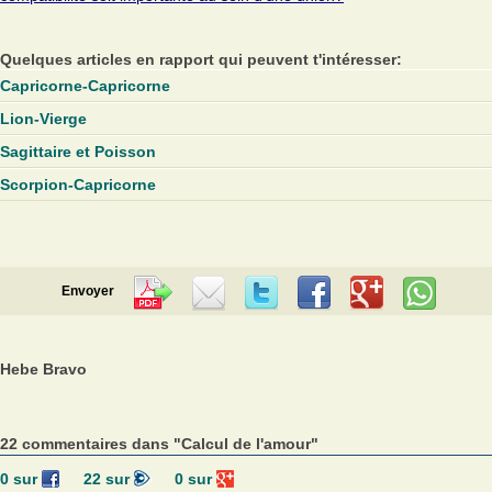
Quelques articles en rapport qui peuvent t'intéresser:
Capricorne-Capricorne
Lion-Vierge
Sagittaire et Poisson
Scorpion-Capricorne
Envoyer
Hebe Bravo
22 commentaires dans "Calcul de l'amour"
0
sur
22
sur
0
sur