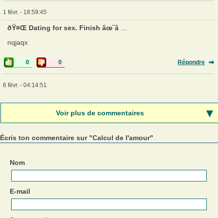
1 févr. - 18:59:45
ðŸ¤Œ Dating for sex. Finish âœ¨â
...
nqjaqx
0
0
Répondre
6 févr. - 04:14:51
Voir plus de commentaires
Écris ton commentaire sur "Calcul de l'amour"
Nom
E-mail