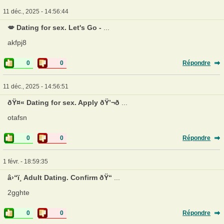
11 déc., 2025 - 14:56:44
💋 Dating for sex. Let's Go -
...
akfpj8
0
0
Répondre
11 déc., 2025 - 14:56:51
ðŸ¤« Dating for sex. Apply ðŸ’¬ð
...
otafsn
0
0
Répondre
1 févr. - 18:59:35
â›“ï¸ Adult Dating. Confirm ðŸ“
...
2gghte
0
0
Répondre