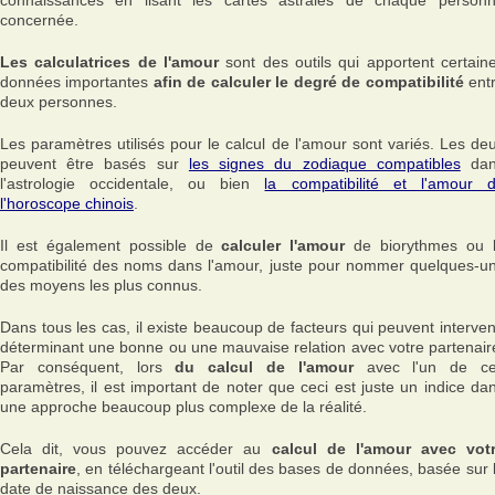
connaissances en lisant les cartes astrales de chaque person
concernée.
Les calculatrices de l'amour
sont des outils qui apportent certain
données importantes
afin de calculer le degré de compatibilité
ent
deux personnes.
Les paramètres utilisés pour le calcul de l'amour sont variés. Les de
peuvent être basés sur
les signes du zodiaque compatibles
dan
l'astrologie occidentale, ou bien
la compatibilité et l'amour 
l'horoscope chinois
.
Il est également possible de
calculer l'amour
de biorythmes ou 
compatibilité des noms dans l'amour, juste pour nommer quelques-u
des moyens les plus connus.
Dans tous les cas, il existe beaucoup de facteurs qui peuvent interven
déterminant une bonne ou une mauvaise relation avec votre partenair
Par conséquent, lors
du calcul de l'amour
avec l'un de c
paramètres, il est important de noter que ceci est juste un indice da
une approche beaucoup plus complexe de la réalité.
Cela dit, vous pouvez accéder au
calcul de l'amour avec vot
partenaire
, en téléchargeant l'outil des bases de données, basée sur 
date de naissance des deux.