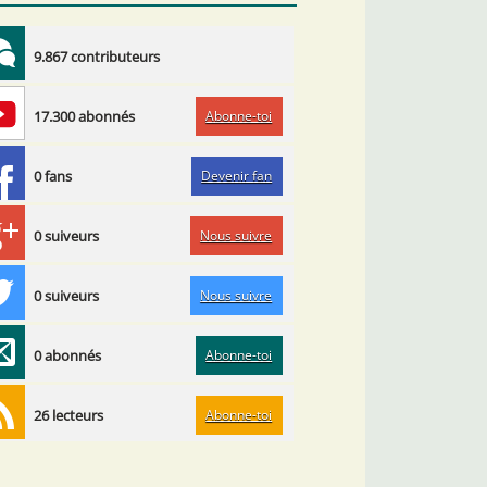
9.867 contributeurs
Abonne-toi
17.300 abonnés
Devenir fan
0 fans
Nous suivre
0 suiveurs
Nous suivre
0 suiveurs
Abonne-toi
0 abonnés
Abonne-toi
26 lecteurs