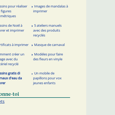
ssins pour réaliser
Images de mandalas à
 figures
imprimer
métriques
ssins de Noël à
5 ateliers manuels
orer et imprimer
avec des produits
recyclés
rtificats à imprimer
Masque de carnaval
mment créer un
Modèles pour faire
lage avec du
des fleurs en vinyle
ériel recyclé
ssins gratis di
Un mobile de
maux d'eau da
papillons pour vox
orer
jeunes enfants
onne-toi
ets