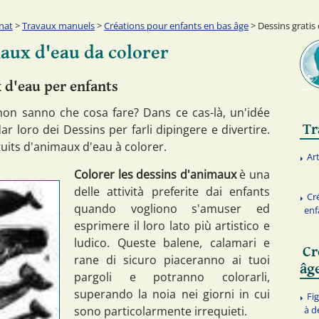
nat
>
Travaux manuels
>
Créations pour enfants en bas âge
> Dessins gratis
maux d'eau da colorer
 d'eau per enfants
 non sanno che cosa fare? Dans ce cas-là, un'idée
Tr
ar loro dei Dessins per farli dipingere e divertire.
tuits d'animaux d'eau à colorer.
Ar
Colorer les dessins d'animaux
è una
delle attività preferite dai enfants
Cr
quando vogliono s'amuser ed
enf
esprimere il loro lato più artistico e
ludico. Queste balene, calamari e
Cr
rane di sicuro piaceranno ai tuoi
âg
pargoli e potranno colorarli,
superando la noia nei giorni in cui
Fi
sono particolarmente irrequieti.
à d