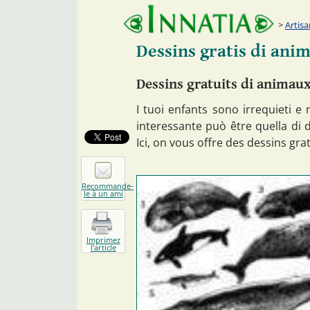
Artisa
Dessins gratis di ani
Dessins gratuits di animaux
I tuoi enfants sono irrequieti e
interessante può être quella di d
Ici, on vous offre des dessins gra
Recommande-
le à un ami
Imprimez
l'article