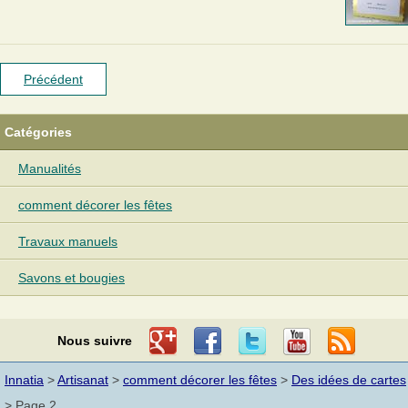
Précédent
Catégories
Manualités
comment décorer les fêtes
Travaux manuels
Savons et bougies
Nous suivre
Innatia
>
Artisanat
>
comment décorer les fêtes
>
Des idées de cartes
> Page 2